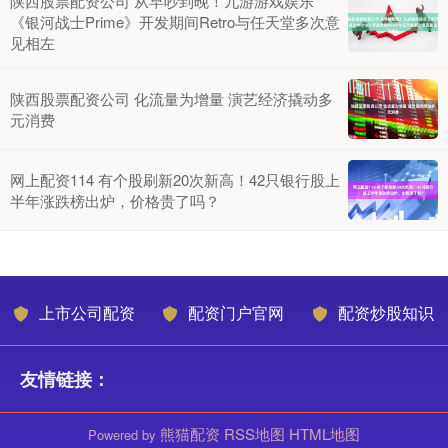
陕西股票配资公司 从早吵到晚！九游游戏娱乐
《银河战士Prime》开发期间Retro与任天堂多次意
见相左
陕西股票配资公司 化流量为增量 演艺经济撬动多
元消费
网上配资114 有个股刷新20次新高！42只银行股上
半年涨跌榜出炉，价格贵了吗？
上市公司配资
配资门户官网
配资炒股知识
友情链接：
熊猫配资
RSS地图
HTML地图
Powered by