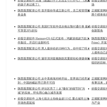
炒股交易软件 日漫《親戚の子とお泊まりだから》《亲戚
炒股交易软件
的孩子来过夜了》
场
陕西股票配资公司 首开股份等成立新公司，含工程管理服
正规配资网站
务业务
两个榜单有
陕西股票配资公司 美国打车软件优步推出预付通行券 最高
炒股交易软件
可享受20%折扣
创新豁免
炒股交易软件 HarmonyOS 6正式发布：鸿蒙游戏超万款大
陕西股票配
作集结，开启行业新时代
Prime》
陕西股票配资公司 男人最掉价的10种行为，你中招了吗？
炒股交易软
人都有自己的
陕西股票配资公司 黛菲清润套频跑助其重获轻松便捷体验
炒股交易软
组织的目标
陕西股票配资公司 从中美南海对峙开始，世界就已经意识
正规配资网
到：中国的崛起早已势不可挡
有事没来，
陕西股票配资公司 评论区亮了丨从“懂你”的细节到“兴
炒股交易软件
城”的实效，怀化用心融入城市发展
炒股交易软件 上海七批次土拍收金超111亿 重点城市土地
正规配资网
市场热度延续
与产业