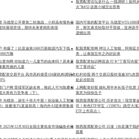
股票配资论坛是什么 一线调研丨如何从
火”&#32;这座小城交出答卷
资 马德里公开赛第二轮激战，小郑虽有慢热但
国内可靠的配资平台 马德里WTA100
逆转展现坚强，期待未来更精彩表现
开，斯瓦泰克轻取对手晋级，亚洲选手
遗憾出局
 夯爆了！比亚迪第1600万新能源汽车下线，
配股票配资网 押注人工智能，阿努廷
000万辆
美，让泰国五年之内好起来
台查询网 你知道六一儿童节的由来吗？原来是
股票配资知识网首选 打卡“丁香写诗屋”
惨案死难的儿童
年丁香诗会”
票配资交易平台 风华高科接受104家机构调研本
杠杆炒股 两个交易日股价涨逾30%杰
0%
处起步阶段
资门户网 晋绥军区缺名将，唯此人可与陈赓相
上网配资炒股 婚礼用半米长筷子吃席 
成大将有力竞争者（下）
寓意为快快生子
件 光模块，诞生十倍大牛股！创业板人工智能
陕西股票配资公司 历史首次！现货黄金站
9363）放量涨3%直逼前高！海内外AI迎来密集催
司！有色ETF华宝（159876）跳空大涨
ETF上市高点！
 2025年12月30日全国主要批发市场鳊鱼价格
陕西股票配资公司 日漫《你是属于我
观看