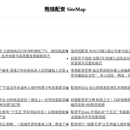
熊猫配资 SiteMap
 力源海纳2025年净利增长77%，铜箔电源市
值得投配资 年内218家A股公司参与
%，技术创新为高质量发展赋能添力
炒股开户流程 仅限3天!徐家汇必吃必
班直接开启逛吃模式
户服务 潜逃25年的抢劫杀人犯罪嫌疑人尼某，
券商配资官网 饭店男厨师赤裸上身施
穿衣服贴近女性”，本人回应；网友：
 广宁县召开未成年人保护和青少年发展委员会
配资的论坛 佳士得香港亚洲艺术周精
平台 44年欧战首冠！维拉上一次夺冠是欧冠冠
炒股配资官方网 欧联之王！54岁埃梅
神决赛7战7胜
穆鸟安帅 600胜里程碑
台查询 “十五五”开好局起好步丨云南做强做优
配资平台app 开局起步“十五五”·专
产业
全面振兴中开创新局面
论坛 刚刚，一线城市房价集体上涨，释放了什
配资排行 “戏聚天津”让艺术融入城市