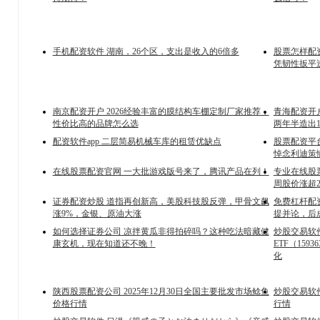
手机配资软件 湖南，26个区，支出是收入的6倍多
股票怎样配
凭韧性扳平
南京配资开户 2026经验丰富的膜结构车棚定制厂家推荐，
青海配资开户
性价比高的品牌怎么选
两年半造出1
配资软件app 二层简易机械车库的租赁优缺点
股票配资平
悼念利迪策
在线股票配资官网 一大批游戏版号来了，腾讯产品在列！
专业在线股
周股价涨超2
证券配资炒股 道指再创新高，美股科技股反弹，甲骨文飙
免费杠杆配
涨9%，金银、原油大涨
提并论，后
如何选择证券公司 凉拌黄瓜非得拍碎吗？这种吃法暗藏健
炒股交易软
康玄机，现在知道还不晚！
ETF（15
化
陕西股票配资公司 2025年12月30日全国主要批发市场鲶鱼
炒股交易软件
价格行情
行情