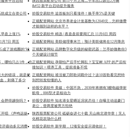
合服务平台启动
陕西股票配资公司 前11个月上海二手车出口超过2万辆
&#32;新平台启动提升服务
系统成立合资公司
炒股交易软件 追首板别只看涨停！换手率5%是关键
正规配资网站 北京市养老金计发基数为12049元，怎样缴费
才能领到这样的水平？
早盘上涨1%
炒股交易软件 精选 | 夜盘盘前要闻汇总 11月6日 周四
1月7日 周五
正规配资网站 美联储理事米兰：预计美联储将在12月降息
G成了游戏圈的“社
正规配资网站 品牌数字化升级的秘密武器：兰亭妙微教你3
个关键设计细节
事，哪怕只占1件，也
正规配资网站 孕期怕产后手忙脚乱？宝宝树 APP 的产后衔
接知识 + 喂养工具，提前准备不慌
最大的错误，就是把
正规配资网站 谁没被刀郎歌词戳中过？这10首歌看完想特
血，刺痛了多少
别想转发给懂的人
炒股交易软件 美媒：中国不急，2030年将拥有3艘电磁弹射
航母，006型才是核动力
咸，会胖得越快吗？
炒股交易软件 知名港女星晒近况状态佳！自曝主动追豪门
老公，曾两度被男方拒绝
开唱 《声鸣远扬
陕西股票配资公司 砥砺奋进七十载 天山南北谱华章｜无人
化棉花农场什么样
经济撬动多元消费
炒股交易软件 新学期，12项安全提示请收好！