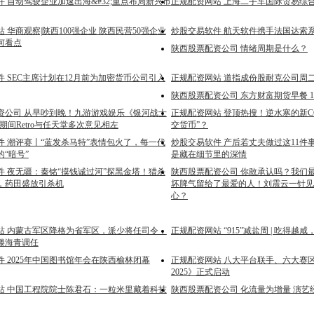
 自动驾驶企业加速出海&#32;重点布局新兴市
正规配资网站 上海二手车国际贸易综
 华商观察|陕西100强企业 陕西民营50强企业
炒股交易软件 航天软件携手法国达索
何看点
陕西股票配资公司 情绪周期是什么？
 SEC主席计划在12月前为加密货币公司引入
正规配资网站 道指成份股耐克公司周二
陕西股票配资公司 东方财富期货早餐 1
资公司 从早吵到晚！九游游戏娱乐《银河战士
正规配资网站 登顶热搜！逆水寒的新C
开发期间Retro与任天堂多次意见相左
交货币”？
件 潮评赛丨“蓝发杀马特”表情包火了，每一代
炒股交易软件 产后若丈夫做过这11件
“暗号”
是藏在细节里的深情
件 夜无疆：秦铭“摸钱诚过河”探黑金塔！猎杀
陕西股票配资公司 你敢承认吗？我们
，药田盛放引杀机
坏脾气留给了最爱的人！刘震云一针见
心？
站 内蒙古军区降格为省军区，派少将任司令，
正规配资网站 “915”减盐周 | 吃得越
滕海青调任
 2025年中国图书馆年会在陕西榆林闭幕
正规配资网站 八大平台联手、六大赛区
2025》正式启动
站 中国工程院院士陈君石：一粒米里藏着科技
陕西股票配资公司 化流量为增量 演艺