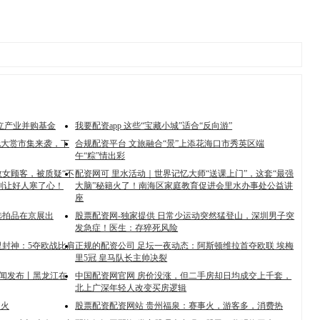
设立产业并购基金
我要配资app 这些“宝藏小城”适合“反向游”
玩大赏市集来袭，下
合规配资平台 文旅融合“景”上添花海口市秀英区端
午“粽”情出彩
救女顾客，被质疑“不
配资网可 里水活动｜世界记忆大师“送课上门”，这套“最强
别让好人寒了心！
大脑”秘籍火了！南海区家庭教育促进会里水办事处公益讲
座
选拍品在京展出
股票配资网-独家提供 日常少运动突然猛登山，深圳男子突
发急症！医生：存猝死风险
里封神：5夺欧战比肩
正规的配资公司 足坛一夜动态：阿斯顿维拉首夺欧联 埃梅
里5冠 皇马队长主帅决裂
题新闻发布丨黑龙江在
中国配资网官网 房价没涨，但二手房却日均成交上千套，
北上广深年轻人改变买房逻辑
烟火
股票配资配资网站 贵州福泉：赛事火，游客多，消费热