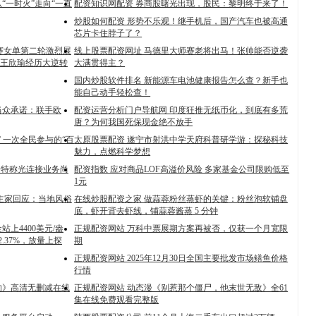
“一时火”走向“一直
配资知识网配资 券商股曙光出现，股民：黎明终于来了！
炒股如何配资 形势不乐观！继手机后，国产汽车也被高通
芯片卡住脖子了？
0赛女单第二轮激烈展
线上股票配资网址 马德里大师赛老将出马！张帅能否逆袭
王欣瑜经历大逆转
大满贯得主？
国内炒股软件排名 新能源车电池健康报告怎么查？新手也
能自己动手轻松查！
当众承诺：联手欧
配资运营分析门户导航网 印度狂推无纸币化，到底有多荒
唐？为何我国死保现金绝不放手
 一次全民参与的“百
太原股票配资 遂宁市射洪中学天府科普研学游：探秘科技
魅力，点燃科学梦想
普特称光连接业务尚
配资指数 应对商品LOF高溢价风险 多家基金公司限购低至
1元
主家回应：当地风俗
在线炒股配资之家 做蒜蓉粉丝蒸虾的关键：粉丝泡软铺盘
底，虾开背去虾线，铺蒜蓉酱蒸 5 分钟
上4400美元/盎
正规配资网站 万科中票展期方案再被否，仅获一个月宽限
2.37%，放量上探
期
正规配资网站 2025年12月30日全国主要批发市场鳝鱼价格
行情
的》高清无删减在线
正规配资网站 动态漫《别惹那个僵尸，他末世无敌》全61
集在线免费观看完整版