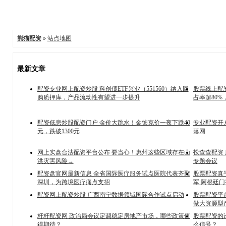
熊猫配资
»
站点地图
最新文章
配资专业网上配资炒股 科创债ETF兴业（551560）纳入回
股票线上配资
购质押库，产品流动性有望进一步提升
占率超80
配资低息炒股配资门户 金价大跳水！金饰克价一夜下跌40
专业配资开
元，跌破1300元
落网
网上实盘合法配资平台公布 要当心！惠州这些区域存在山
投查查配资
洪灾害风险→
专题会议
配资盘官网最新信息 全省国际医疗服务试点医院代表齐聚
股票配资真
深圳，为跨境医疗痛点支招
军 阿根廷门
配资网上配资炒股 广西南宁数据领域国际合作试点启动
股票配资平
做大资源型
杆杆配资网 政治局会议定调稳定房地产市场，哪些政策值
股票配资的
得期待？
么信号？