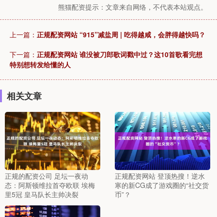
熊猫配资提示：文章来自网络，不代表本站观点。
上一篇：
正规配资网站 “915”减盐周 | 吃得越咸，会胖得越快吗？
下一篇：
正规配资网站 谁没被刀郎歌词戳中过？这10首歌看完想
特别想转发给懂的人
相关文章
正规的配资公司 足坛一夜动
正规配资网站 登顶热搜！逆水
态：阿斯顿维拉首夺欧联 埃梅
寒的新CG成了游戏圈的“社交货
里5冠 皇马队长主帅决裂
币”？