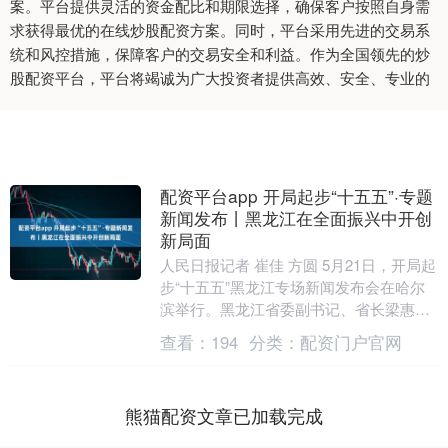
案。平台提供灵活的资金配比和期限选择，确保客户按照自身需
求获得最优的在线炒股配资方案。同时，平台采用先进的交易系
统和风控措施，保障客户的交易安全和利益。作为全国领先的炒
股配资平台，平台将竭诚为广大投资者提供高效、安全、专业的
配资平台app 开局起步“十五五”·专题
新闻发布丨黑龙江在全面振兴中开创
新局面
人民日报记者 崔佳 方圆 5月21日，开局起
步“十五五”黑龙江专场新闻发布会在哈尔
滨举行。黑龙江省委副书记、省长梁惠玲
表示，深入贯彻习近平总书记对黑龙江工
查看：
194
分类：
配资门户官网
作的重....
熊猫配资文章已加载完成