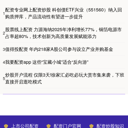
配资专业网上配资炒股 科创债ETF兴业（551560）纳入回
1
购质押库，产品流动性有望进一步提升
股票线上配资 力源海纳2025年净利增长77%，铜箔电源市
2
占率超80%，技术创新为高质量发展赋能添力
值得投配资 年内218家A股公司参与设立产业并购基金
3
我要配资app 这些“宝藏小城”适合“反向游”
4
炒股开户流程 仅限3天!徐家汇必吃必玩大赏市集来袭，下班
5
直接开启逛吃模式
上市公司配资
配资门户官网
配资炒股知识